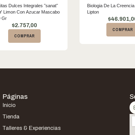
titas Dulces Integrales "sanat"
Biologia De La Creencia
 Y Limon Con Azucar Mascabo
Lipton
 Gr
$
46.901,0
$
2.757,00
COMPRAR
COMPRAR
Páginas
S
Inicio
Tienda
Talleres & Experiencias