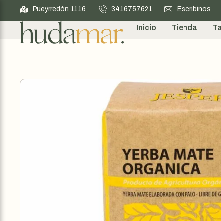
Pueyrredón 1116
3416757621
Escribinos
Inicio
Tienda
Ta