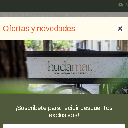
M
Talleres & Experiencias
Espacios de intercambio
Blog
×
Ofertas y novedades
¡Suscríbete para recibir descuentos
exclusivos!
POCHOCLO
POCHOCLO