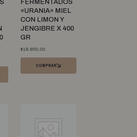
S
FERMENTADOS
«URANIA» MIEL
CON LIMON Y
N
JENGIBRE X 400
0
GR
$
18.850,00
COMPRAR