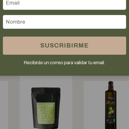
O
S
ORGANICO
ORGANICO
"BAMBOO"
S
SWEET AN
«BAMBOO»
SALTY X 80
CON SAL
GR
MARINA X
$
2.796,00
SUSCRIBIRME
80 GR
COMPRAR
$
2.796,00
Recibirás un correo para validar tu email.
COMPRAR