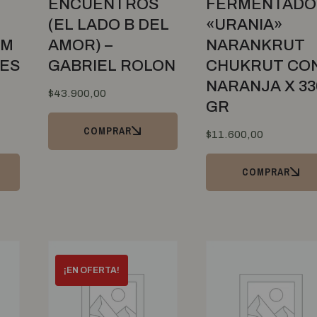
ENCUENTROS
FERMENTADO
(EL LADO B DEL
«URANIA»
RM
AMOR) –
NARANKRUT
NES
GABRIEL ROLON
CHUKRUT CO
NARANJA X 33
$
43.900,00
GR
COMPRAR
$
11.600,00
COMPRAR