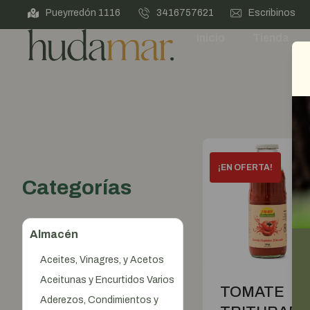
Pueyrredón 1116
3416757621
Escribinos
Inicio
Tienda
Categorías
Almacén
Aceites, Vinagres, y Acetos
Aceitunas y Encurtidos Varios
TOMATE
Aderezos, Condimientos y