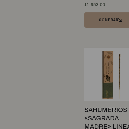
$
1.953,00
Destaccado
Diatuland
COMPRAR
Dicomere
Dimax
Dinamia
Don Paisa
Doña Dominga
Doña Magdalena
Dr Cacao
Dulces del Jardin
El Brocal
El Castillo
SAHUMERIOS
El Quilla
«SAGRADA
El Temple
MADRE» LINE
Entre Nuts