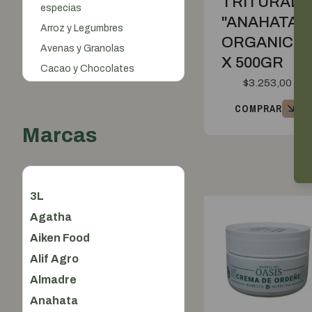
TRITURAD
especias
"ANAHATA"
Arroz y Legumbres
ORGANICO
Avenas y Granolas
X 500GR
Cacao y Chocolates
$
3.253,00
Cereales
COMPRAR
Conservas
Dulces y Mermeladas
Marcas
Endulzantes
Frutas desecadas
Frutos secos
3L
Galletitas y Snacks
Agatha
Harinas y Pastas
Aiken Food
Harinas
Alif Agro
Pastas secas
Almadre
Rebozadores
Anahata
Huevos