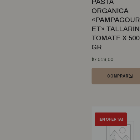
PASTA
God Bless You
ORGANICA
Granger
«PAMPAGOU
Granja Chalohue
ET» TALLARI
Granomax
TOMATE X 500
Guaina Del Sur
GR
Habitat
$
7.518,00
Hera
Hierbas del Oasis
COMPRAR
Hierbas y Esencias
Hippie Love
Hudamar
Ikey
Indio
Integra
Inti Zen