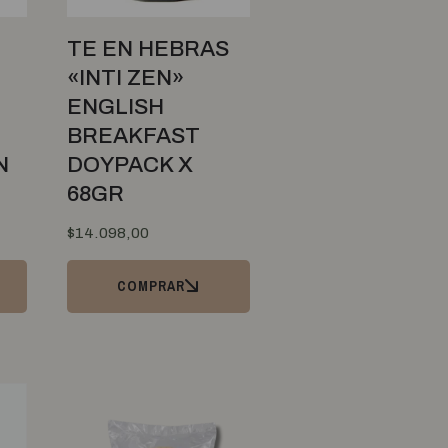
TE EN HEBRAS
«INTI ZEN»
ENGLISH
BREAKFAST
N
DOYPACK X
68GR
$
14.098,00
COMPRAR