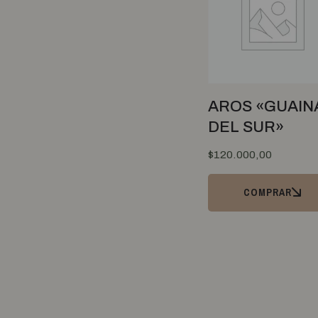
Binfinit
Carnes pastoriles
Biscotti
Bitarwan
Congelados
Blosst
Frutas Congeladas
Boccone
AROS «GUAIN
Medallones Veggies
Bogado
DEL SUR»
Pastas Freezadas
Botanika
Pizzas
$
120.000,00
Brotes de Traslasierra
Cosmética Natural
Buenalma
COMPRAR
Cachafaz
Cuidado Capilar
Caffettino
Cuidado Dental
Calilegua
Cuidado Facial y Corporal
Camba Pane
Deco y Hogar
Carilo
Chacabuco
Gift Cards