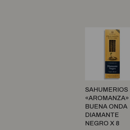
Chia Graal
Guaina del Sur
Chopped
Coco Iogo
Heladera
Cocoon
Leches Yogures y Postres
Colonial
Quesos, Mantecas y Untables
CONCIENCIA HERBAL
Indumentaria
Cosmica
Cosmico
Libros
Crudda
Ofertas
Dabar
SAHUMERIOS
dari
Sin Categoría
«AROMANZA»
Day by Day
BUENA ONDA
Del Campo
DIAMANTE
Delicel
NEGRO X 8
Denale