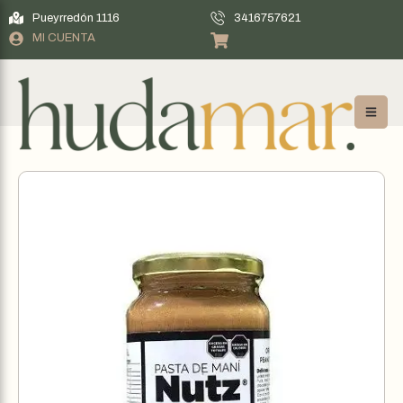
Pueyrredón 1116
3416757621
MI CUENTA