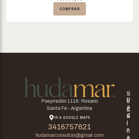
COMPRAR
S
P
e
Pueyrredón 1116. Rosario
á
g
Santa Fe - Argentina
g
u
IR A GOOGLE MAPS
i
i
3416757621
n
n
hudamarconsultas@gmail.com
a
o