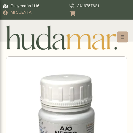
Pueyrredón 1116
3416757621
MI CUENTA