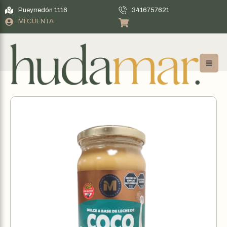
Pueyrredón 1116
3416757621
MI CUENTA