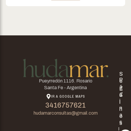
S
P
e
Pueyrredón 1116. Rosario
á
g
Santa Fe - Argentina
g
u
IR A GOOGLE MAPS
i
i
3416757621
n
n
hudamarconsultas@gmail.com
a
o
s
s
I