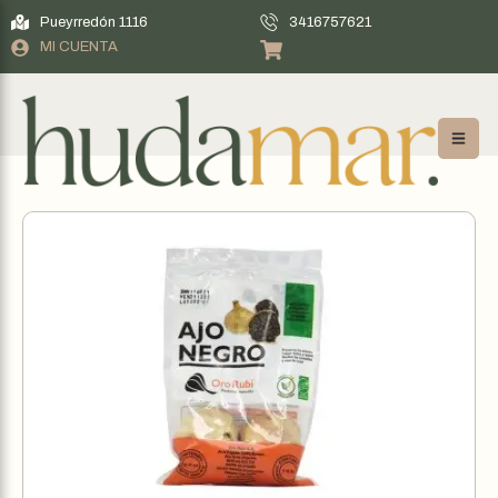
Pueyrredón 1116
3416757621
MI CUENTA