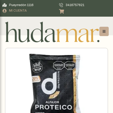
Pueyrredón 1116
3416757621
MI CUENTA