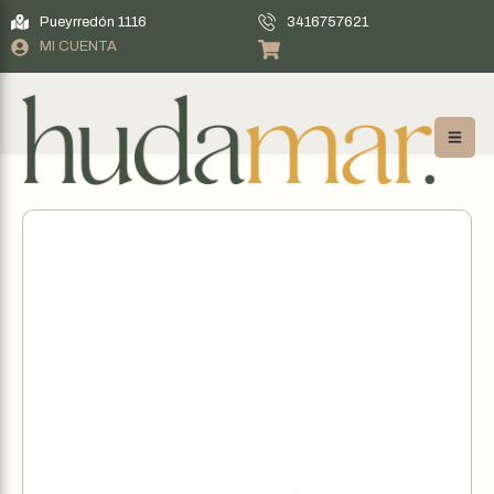
Pueyrredón 1116
3416757621
MI CUENTA