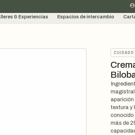
lleres & Experiencias
Espacios de intercambio
Cart
CUIDADO
Crema
Bilob
Ingredien
magistral
aparición
textura y 
conocido c
más de 2
capacidad 