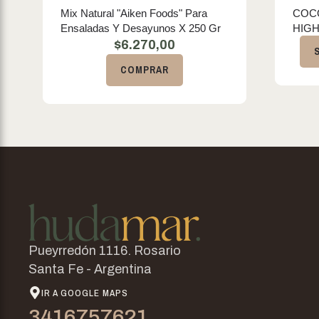
Mix Natural "Aiken Foods" Para
COC
Ensaladas Y Desayunos X 250 Gr
HIGH
$
6.270,00
COMPRAR
Pueyrredón 1116. Rosario
Santa Fe - Argentina
IR A GOOGLE MAPS
3416757621