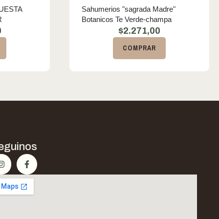
UESTA
Sahumerios "sagrada Madre"
R
Botanicos Te Verde-champa
0
$
2.271,00
COMPRAR
eguinos