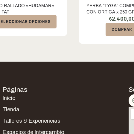
O RALLADO «HUDAMAR»
YERBA "TYGA" COMP
 FAT
CON ORTIGA x 250 G
$
2.400,0
SELECCIONAR OPCIONES
COMPRAR
Páginas
S
Inicio
Tienda
Talleres & Experiencias
Espacios de Intercambio