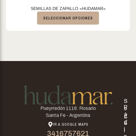
SEMILLAS DE ZAPALLO «HUDAMAR»
SELECCIONAR OPCIONES
S
P
e
Pueyrredón 1116. Rosario
á
g
Santa Fe - Argentina
g
u
IR A GOOGLE MAPS
i
i
3416757621