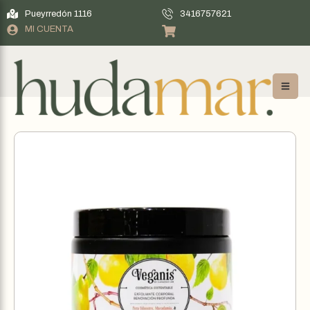
Pueyrredón 1116
3416757621
MI CUENTA