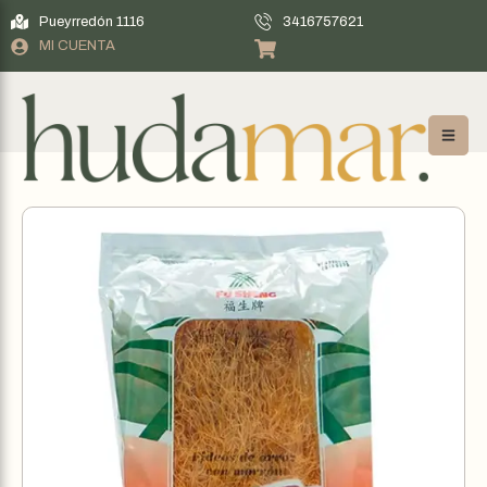
Pueyrredón 1116
3416757621
MI CUENTA