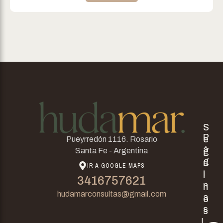
S
P
e
Pueyrredón 1116. Rosario
á
g
Santa Fe - Argentina
g
u
IR A GOOGLE MAPS
i
i
3416757621
n
n
hudamarconsultas@gmail.com
a
o
s
s
I