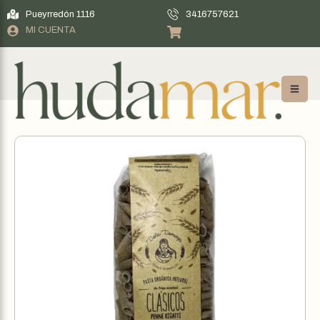
Pueyrredón 1116
3416757621
MI CUENTA