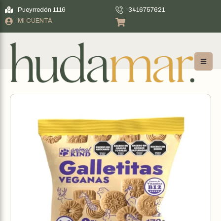
Pueyrredón 1116
3416757621
MI CUENTA