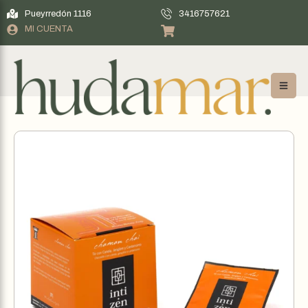
Pueyrredón 1116
3416757621
MI CUENTA