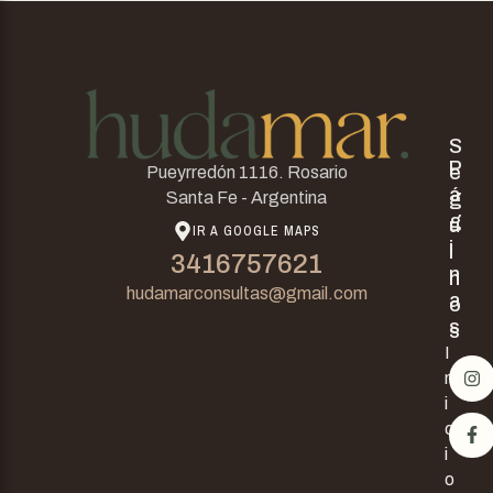
S
P
e
Pueyrredón 1116. Rosario
á
g
Santa Fe - Argentina
g
u
IR A GOOGLE MAPS
i
i
3416757621
n
n
hudamarconsultas@gmail.com
a
o
s
s
I
n
i
c
i
o