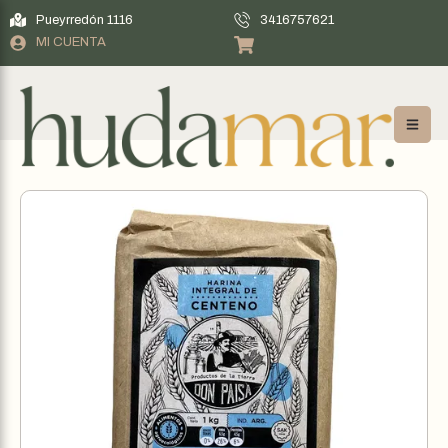
Pueyrredón 1116
3416757621
MI CUENTA