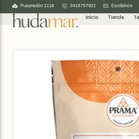
Pueyrredón 1116
3416757621
Escribinos
Inicio
Tienda
Ta