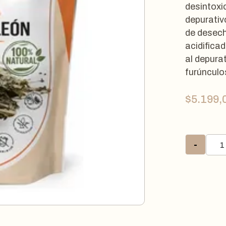
desintoxi
depurativ
de desech
acidifica
al depura
furúnculos
$
5.199,
-