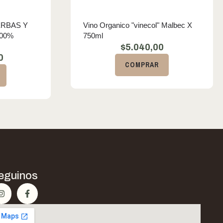
ERBAS Y
Vino Organico "vinecol" Malbec X
100%
750ml
$
5.040,00
0
COMPRAR
eguinos