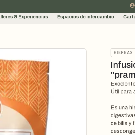
lleres & Experiencias
Espacios de intercambio
Cart
HIERBAS
Infus
"pram
Excelente
Útil para a
Es una hi
digestiva
de bilis y 
desconges