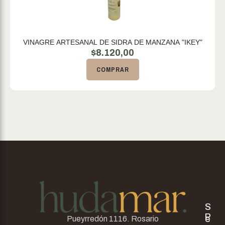
VINAGRE ARTESANAL DE SIDRA DE MANZANA "IKEY"
$
8.120,00
COMPRAR
S
P
e
Pueyrredón 1116. Rosario