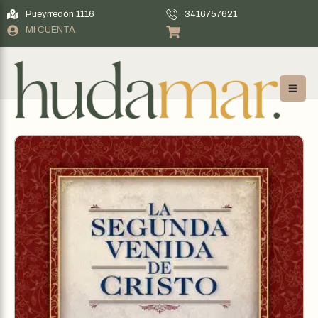
Pueyrredón 1116
3416757621
MI CUENTA