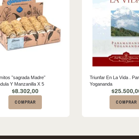
itos "sagrada Madre"
Triunfar En La Vida . P
dula Y Manzanilla X 5
Yogananda
$
8.302,00
$
25.500,0
COMPRAR
COMPRAR