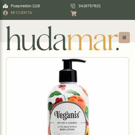
Pueyrredón 1116
3416757621
MI CUENTA