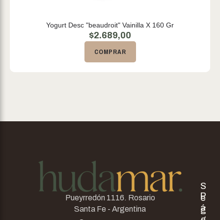
Yogurt Desc "beaudroit" Vainilla X 160 Gr
$
2.689,00
COMPRAR
S
P
e
Pueyrredón 1116. Rosario
á
g
Santa Fe - Argentina
g