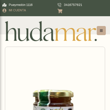
Pueyrredón 1116
3416757621
MI CUENTA