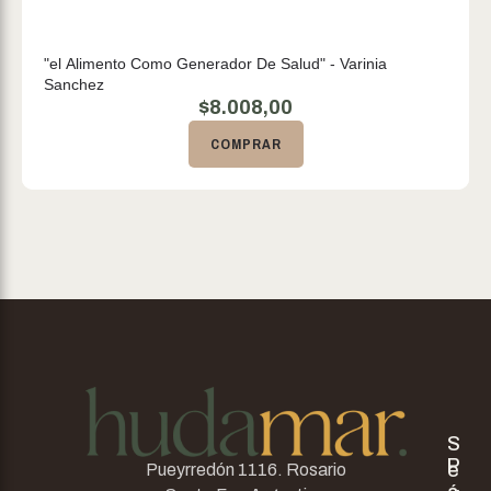
"el Alimento Como Generador De Salud" - Varinia
Sanchez
$
8.008,00
COMPRAR
S
P
e
Pueyrredón 1116. Rosario