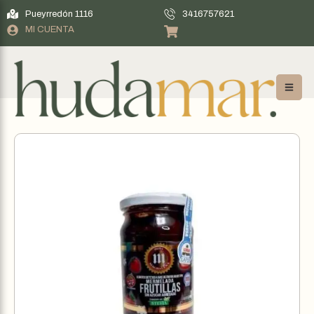
Pueyrredón 1116
3416757621
MI CUENTA