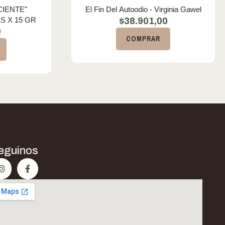
CIENTE"
El Fin Del Autoodio - Virginia Gawel
S X 15 GR
$
38.901,00
0
COMPRAR
eguinos