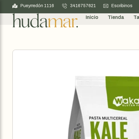
Pueyrredón 1116
3416757621
Escribinos
Inicio
Tienda
Ta