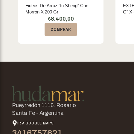
Fideos De Arroz "fu Sheng" Con
EXT
Morron X 200 Gr
G" X
$
8.400,00
COMPRAR
Pueyrredón 1116. Rosario
Santa Fe - Argentina
IR A GOOGLE MAPS
3416757621