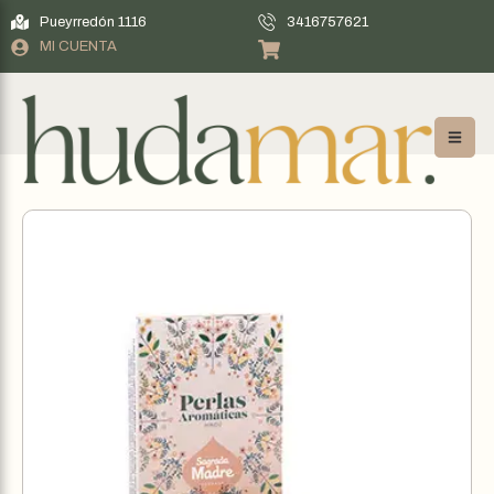
Pueyrredón 1116
3416757621
MI CUENTA