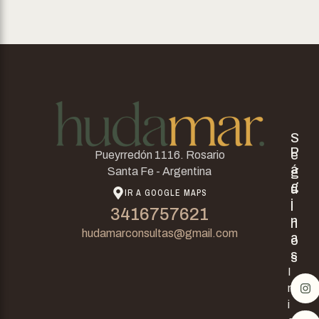
S
P
e
Pueyrredón 1116. Rosario
á
g
Santa Fe - Argentina
g
u
IR A GOOGLE MAPS
i
i
3416757621
n
n
hudamarconsultas@gmail.com
a
o
s
s
I
n
i