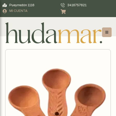
Pueyrredón 1116
3416757621
MI CUENTA