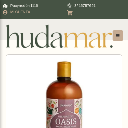
Pueyrredón 1116
3416757621
MI CUENTA