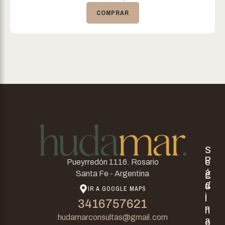
COMPRAR
S
P
e
Pueyrredón 1116. Rosario
á
g
Santa Fe - Argentina
g
u
IR A GOOGLE MAPS
i
i
3416757621
n
n
hudamarconsultas@gmail.com
a
o