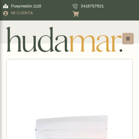
Pueyrredón 1116
3416757621
MI CUENTA