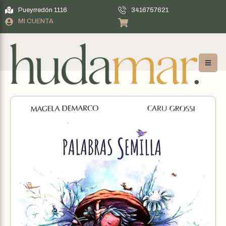
Pueyrredón 1116
3416757621
MI CUENTA