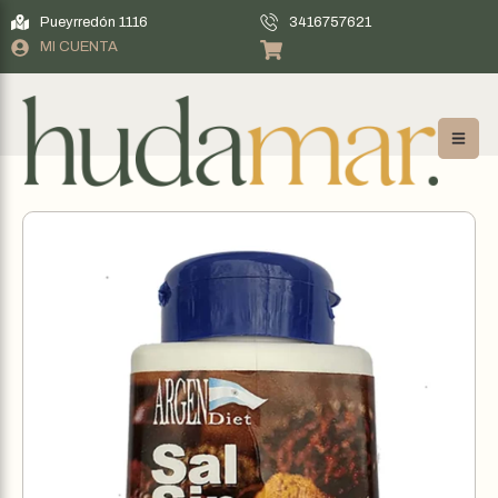
Pueyrredón 1116
3416757621
MI CUENTA