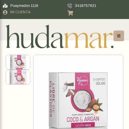
Pueyrredón 1116
3416757621
MI CUENTA