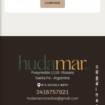
COMPRAR
S
P
e
Pueyrredón 1116. Rosario
á
g
Santa Fe - Argentina
g
u
IR A GOOGLE MAPS
i
i
3416757621
n
n
hudamarconsultas@gmail.com
a
o