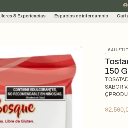
lleres & Experiencias
Espacios de intercambio
Cart
GALLETI
Tostad
150 G
TOSATAD
SABOR V
ÇPRODU
$
2.590,