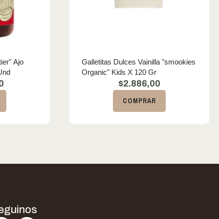
ier" Ajo
Galletitas Dulces Vainilla "smookies
Und
Organic" Kids X 120 Gr
0
$
2.886,00
COMPRAR
eguinos