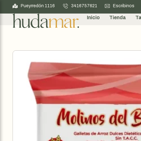
Pueyrredón 1116
3416757621
Escribinos
Inicio
Tienda
Ta